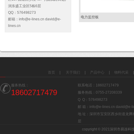
润东盛工业区5栋6层
QQ：576498273
电力监控板
邮箱：info@e-lines.cn david@e-
lines.cn
首页
|
关于我们
|
产品中心
|
物料代采
|
服务热线：
联系电话：18602717479
18602717479
服务热线：0755-27208339
Q Q：576498273
邮 箱：info@e-lines.cn david@e-li
地 址：深圳市宝安区西乡街道龙腾社
层
copyright © 2021深圳市